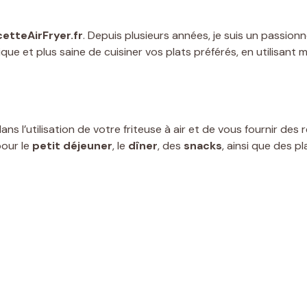
etteAirFryer.fr
. Depuis plusieurs années, je suis un passionné
tique et plus saine de cuisiner vos plats préférés, en utilisant
ns l’utilisation de votre friteuse à air et de vous fournir de
pour le
petit déjeuner
, le
dîner
, des
snacks
, ainsi que des p