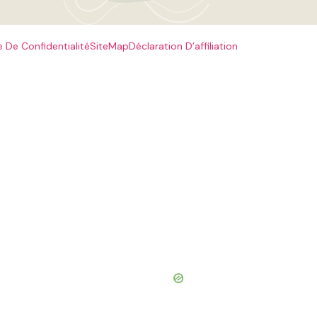
e De Confidentialité
SiteMap
Déclaration D’affiliation