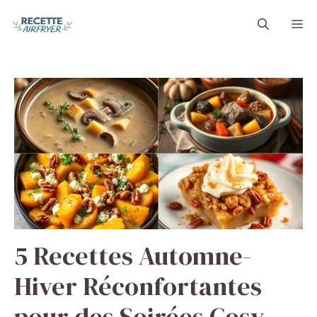
Aller
M
au
contenu
5 Recettes Automne-
Hiver Réconfortantes
pour des Soirées Cosy