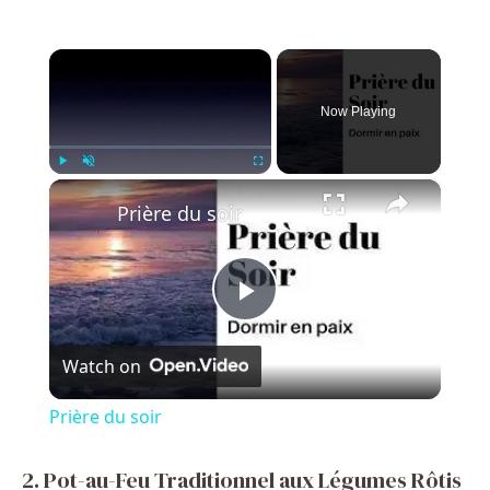
×
Now Playing
×
Play
Unmute
Fullscreen
Prière du soir
P
Watch on
l
Prière du soir
a
2. Pot-au-Feu Traditionnel aux Légumes Rôtis