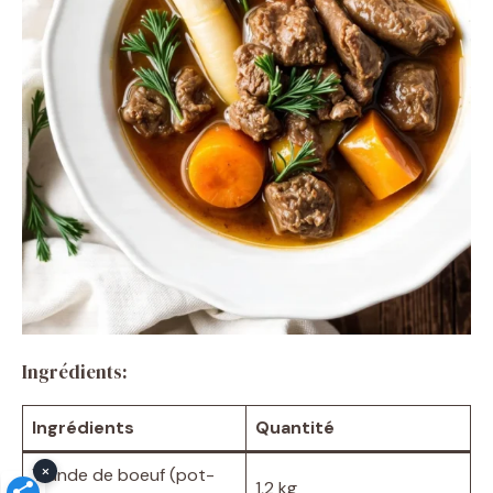
Ingrédients:
Ingrédients
Quantité
×
Viande de boeuf (pot-
1,2 kg