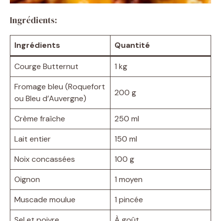
Ingrédients:
Ingrédients
Quantité
Courge Butternut
1 kg
Fromage bleu (Roquefort
200 g
ou Bleu d’Auvergne)
Crème fraîche
250 ml
Lait entier
150 ml
Noix concassées
100 g
Oignon
1 moyen
Muscade moulue
1 pincée
Sel et poivre
À goût