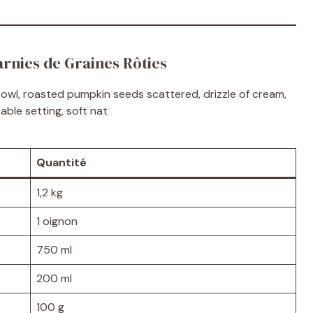
arnies de Graines Rôties
Quantité
1,2 kg
1 oignon
750 ml
200 ml
100 g