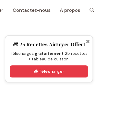
er
Contactez-nous
À propos
✖
🎁 25 Recettes AirFryer Offert
Téléchargez
gratuitement
25 recettes
+ tableau de cuisson.
📥 Télécharger