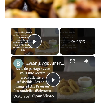
×
Now Playing
Play Video
×
Onion rings Air Fryer
P
Watch on
l