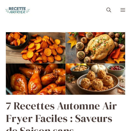
Aller
M
au
contenu
7 Recettes Automne Air
Fryer Faciles : Saveurs
de Saison sans