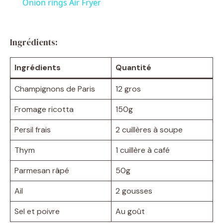
Onion rings Air Fryer
a
Ingrédients:
y
Ingrédients
Quantité
V
Champignons de Paris
12 gros
i
Fromage ricotta
150g
Persil frais
2 cuillères à soupe
d
Thym
1 cuillère à café
e
Parmesan râpé
50g
Ail
2 gousses
o
Sel et poivre
Au goût