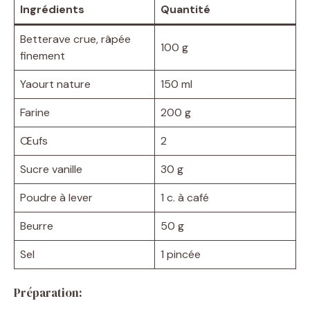
Ingrédients
Quantité
Betterave crue, râpée
100 g
finement
Yaourt nature
150 ml
Farine
200 g
Œufs
2
Sucre vanille
30 g
Poudre à lever
1 c. à café
Beurre
50 g
Sel
1 pincée
Préparation: