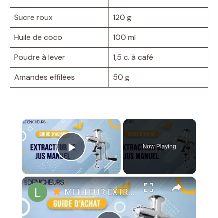
Sucre roux
120 g
Huile de coco
100 ml
Poudre à lever
1,5 c. à café
Amandes effilées
50 g
×
Now Playing
Play Video
×
MEILLEUR EXTRACTEUR DE JUS MANUEL - Comparatif & Guide d'achat (NOUVEAUTÉS) 2023