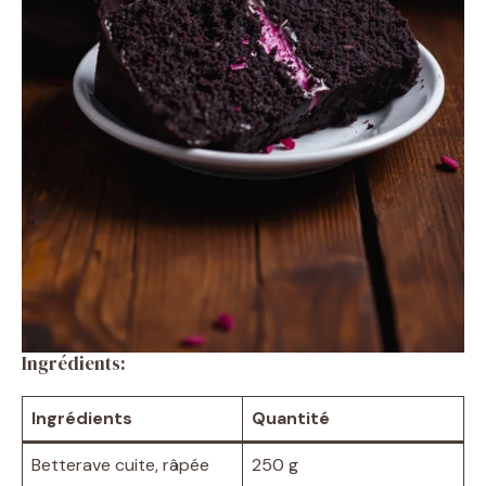
Ingrédients:
Ingrédients
Quantité
Betterave cuite, râpée
250 g