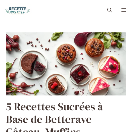
Aller
M
au
contenu
5 Recettes Sucrées à
Base de Betterave –
Gâteau, Muffins,