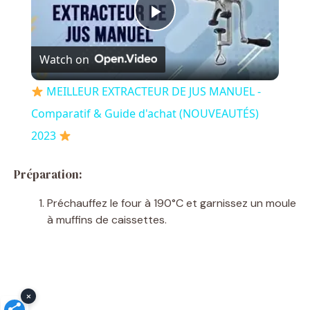
P
Watch on
l
MEILLEUR EXTRACTEUR DE JUS MANUEL -
a
Comparatif & Guide d'achat (NOUVEAUTÉS)
2023
y
Préparation:
V
Préchauffez le four à 190°C et garnissez un moule
à muffins de caissettes.
i
d
×