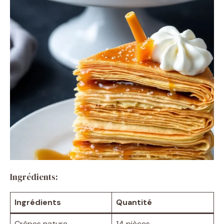
Ingrédients:
Ingrédients
Quantité
Crêpes nature
14 pièces