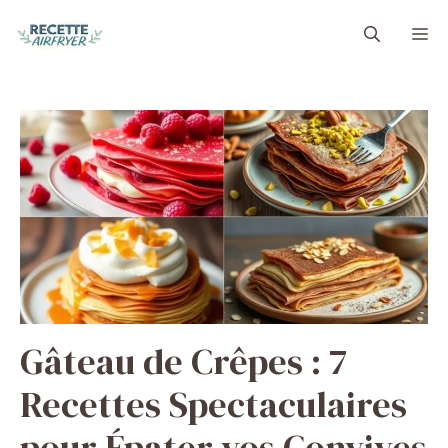
Aller
M
au
contenu
Gâteau de Crêpes : 7
Recettes Spectaculaires
pour Épater vos Convives