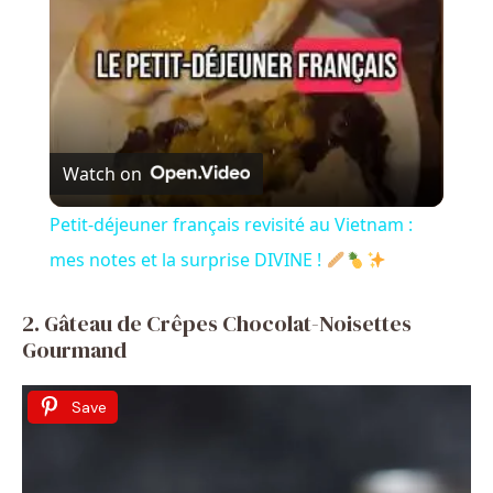
a
y
V
Watch on
i
Petit-déjeuner français revisité au Vietnam :
mes notes et la surprise DIVINE !
d
2. Gâteau de Crêpes Chocolat-Noisettes
e
Gourmand
o
Save