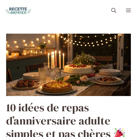
Aller
M
au
contenu
10 idées de repas
d’anniversaire adulte
simples et pas chères