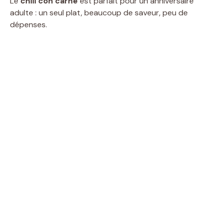
Le
chili con carne
est parfait pour un anniversaire
adulte : un seul plat, beaucoup de saveur, peu de
V
dépenses.
i
d
e
o