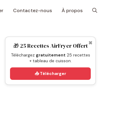
er
Contactez-nous
À propos
✖
🎁 25 Recettes AirFryer Offert
Téléchargez
gratuitement
25 recettes
+ tableau de cuisson.
📥 Télécharger