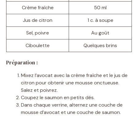
Crème fraîche
50 ml
d
Jus de citron
1 c. à soupe
e
Sel, poivre
Au goût
o
Ciboulette
Quelques brins
Préparation :
Mixez l’avocat avec la crème fraîche et le jus de
citron pour obtenir une mousse onctueuse.
Salez et poivrez.
Coupez le saumon en petits dés.
Dans chaque verrine, alternez une couche de
mousse d’avocat et une couche de saumon.