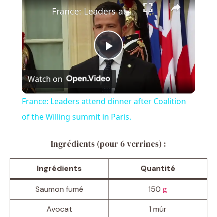
France: Leaders attend dinner after Coalition of the Willing summit in Paris.
P
Watch on
l
France: Leaders attend dinner after Coalition
a
of the Willing summit in Paris.
y
Ingrédients (pour 6 verrines) :
Ingrédients
Quantité
V
Saumon fumé
150
g
i
Avocat
1 mûr