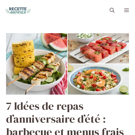
Aller
M
au
contenu
7 Idées de repas
d’anniversaire d’été :
barbecue et menus frais