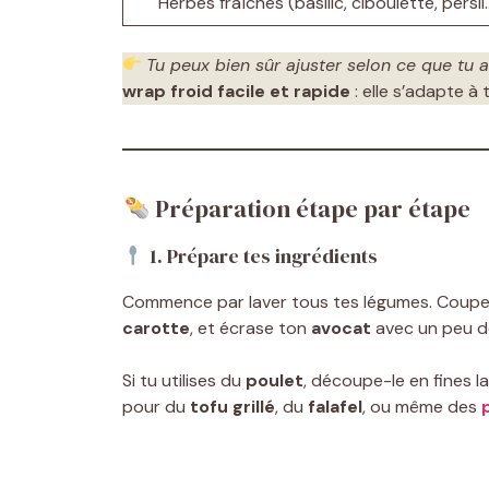
Herbes fraîches (basilic, ciboulette, persil
Tu peux bien sûr ajuster selon ce que tu a
wrap froid facile et rapide
: elle s’adapte à 
Préparation étape par étape
1. Prépare tes ingrédients
Commence par laver tous tes légumes. Coupe
carotte
, et écrase ton
avocat
avec un peu de 
Si tu utilises du
poulet
, découpe-le en fines l
pour du
tofu grillé
, du
falafel
, ou même des