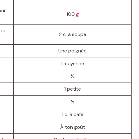
our
100
g
 ou
2 c. à soupe
Une poignée
1 moyenne
½
1 petite
½
1 c. à café
À ton goût