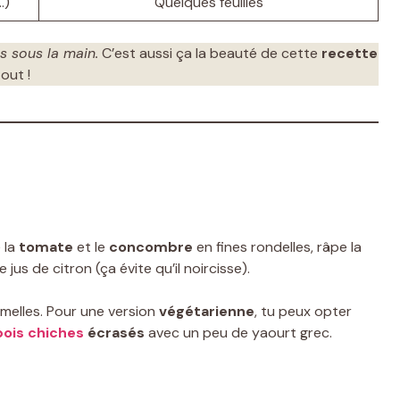
…)
Quelques feuilles
s sous la main.
C’est aussi ça la beauté de cette
recette
tout !
 la
tomate
et le
concombre
en fines rondelles, râpe la
jus de citron (ça évite qu’il noircisse).
amelles. Pour une version
végétarienne
, tu peux opter
pois chiches
écrasés
avec un peu de yaourt grec.