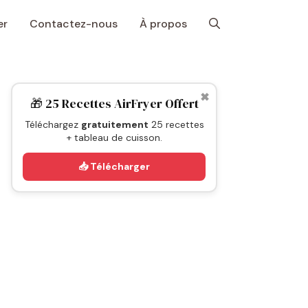
er
Contactez-nous
À propos
✖
🎁 25 Recettes AirFryer Offert
Téléchargez
gratuitement
25 recettes
+ tableau de cuisson.
📥 Télécharger