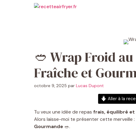
Aller
au
contenu
🥙 Wrap Froid au 
Fraîche et Gour
octobre 9, 2025
par
Lucas Dupont
Aller à la rec
Tu veux une idée de repas
frais, équilibré e
Alors laisse-moi te présenter cette merveille :
Gourmande
🥗.