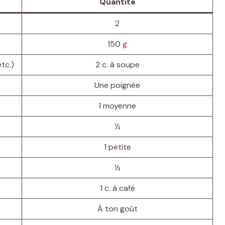
Quantité
2
150
g
tc.)
2 c. à soupe
Une poignée
1 moyenne
½
1 petite
½
1 c. à café
À ton goût