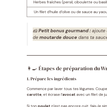
Herbes fraîches (persil, ciboulette ou basil
Un filet d’huile d’olive ou de sauce au yao
🧀
Petit bonus gourmand :
ajoute
de
moutarde douce
dans ta sauce
👩‍🍳 Étapes de préparation du W
1. Prépare les ingrédients
Commence par laver tous tes légumes. Coupe
carotte
, et écrase l’
avocat
avec un filet de ju
Si ton
poulet
n’est pas encore cuit, fais-le s