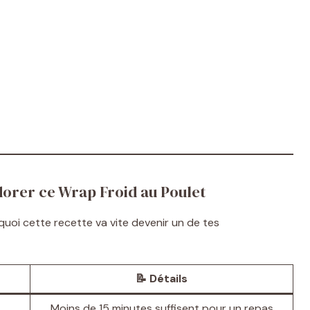
dorer ce Wrap Froid au Poulet
uoi cette recette va vite devenir un de tes
📝 Détails
Moins de 15 minutes suffisent pour un repas