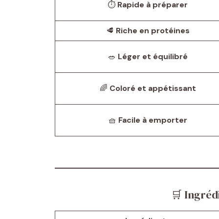
⏱️
Rapide à préparer
🥩
Riche en protéines
🥗
Léger et équilibré
🌈
Coloré et appétissant
🧺
Facile à emporter
🛒 Ingréd