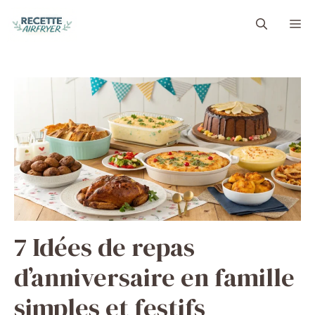
Aller
M
au
contenu
7 Idées de repas
d’anniversaire en famille
simples et festifs