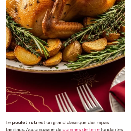
Le
poulet rôti
est un grand classique des repas
familiaux. Accompagné de
pommes de terre
fondantes