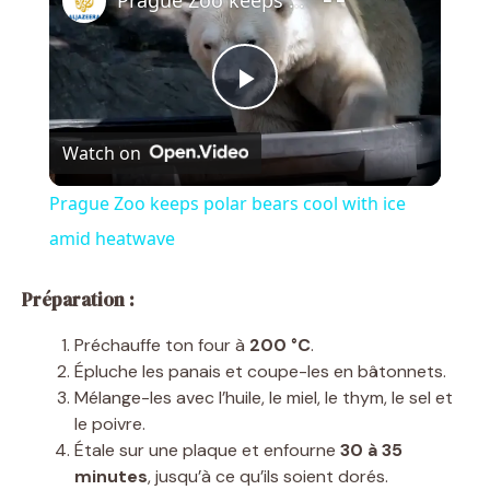
Prague Zoo keeps polar bears cool with ice amid heatwave
P
Watch on
l
Prague Zoo keeps polar bears cool with ice
a
amid heatwave
y
Préparation :
Préchauffe ton four à
200 °C
.
V
Épluche les panais et coupe-les en bâtonnets.
Mélange-les avec l’huile, le miel, le thym, le sel et
le poivre.
i
Étale sur une plaque et enfourne
30 à 35
minutes
, jusqu’à ce qu’ils soient dorés.