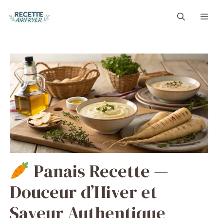
Aller
M
au
contenu
Panais Recette —
Douceur d’Hiver et
Saveur Authentique