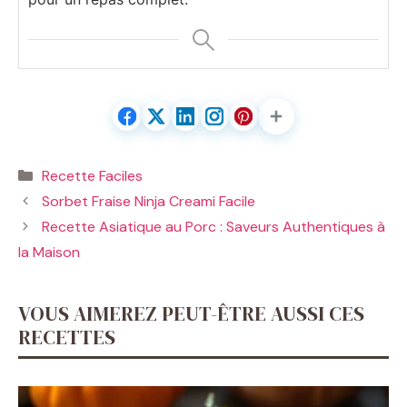
Catégories
Recette Faciles
Sorbet Fraise Ninja Creami Facile
Recette Asiatique au Porc : Saveurs Authentiques à
la Maison
VOUS AIMEREZ PEUT-ÊTRE AUSSI CES
RECETTES