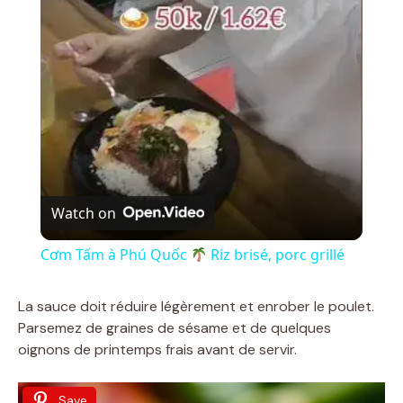
l
a
y
V
Watch on
i
Cơm Tấm à Phú Quốc
Riz brisé, porc grillé
d
La sauce doit réduire légèrement et enrober le poulet.
Parsemez de graines de sésame et de quelques
oignons de printemps frais avant de servir.
e
Save