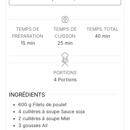
TEMPS DE
TEMPS DE
TEMPS TOTAL
minutes
PRÉPARATION
CUISSON
40
min
minutes
minutes
15
min
25
min
PORTIONS
4
Portions
INGRÉDIENTS
600
g
Filets de poulet
4
cuillères à soupe
Sauce soja
2
cuillères à soupe
Miel
3
gousses
Ail