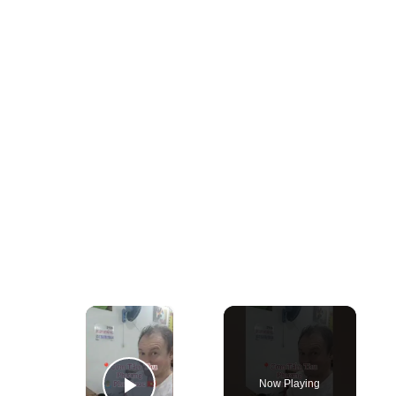
×
Now Playing