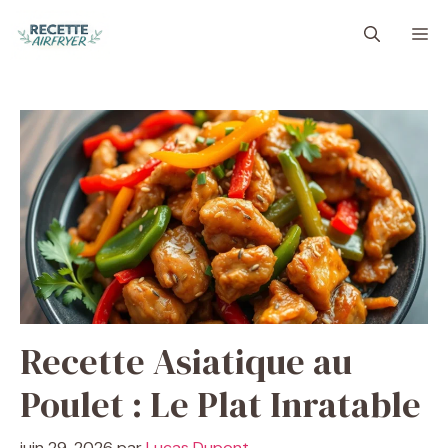
Aller
M
au
contenu
Recette Asiatique au
Poulet : Le Plat Inratable
juin 29, 2026
par
Lucas Dupont