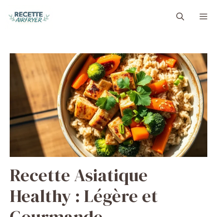
Aller
M
au
contenu
Recette Asiatique
Healthy : Légère et
Gourmande