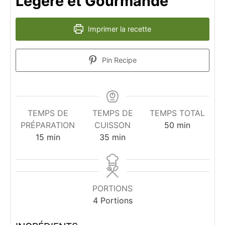
Légère et Gourmande
Imprimer la recette
Pin Recipe
TEMPS DE
TEMPS DE
TEMPS TOTAL
minutes
PRÉPARATION
CUISSON
50
min
minutes
minutes
15
min
35
min
PORTIONS
4
Portions