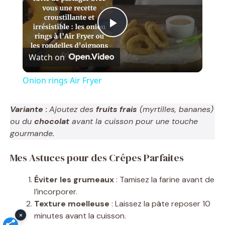
P
Watch on
l
Onion rings Air Fryer
a
Variante
:
Ajoutez des
fruits frais
(myrtilles, bananes)
ou du
chocolat
avant la cuisson pour une touche
y
gourmande.
V
Mes Astuces pour des Crêpes Parfaites
Éviter les grumeaux
: Tamisez la farine avant de
i
l’incorporer.
Texture moelleuse
: Laissez la pâte reposer 10
d
×
minutes avant la cuisson.