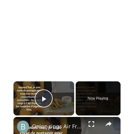
×
Now Playing
Play Video
×
Onion rings Air Fryer