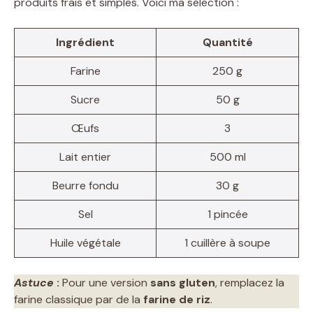
produits frais et simples. Voici ma sélection :
Ingrédient
Quantité
Farine
250 g
Sucre
50 g
Œufs
3
Lait entier
500 ml
Beurre fondu
30 g
Sel
1 pincée
Huile végétale
1 cuillère à soupe
Astuce
:
Pour une version
sans gluten
, remplacez la
farine classique par de la
farine de riz
.