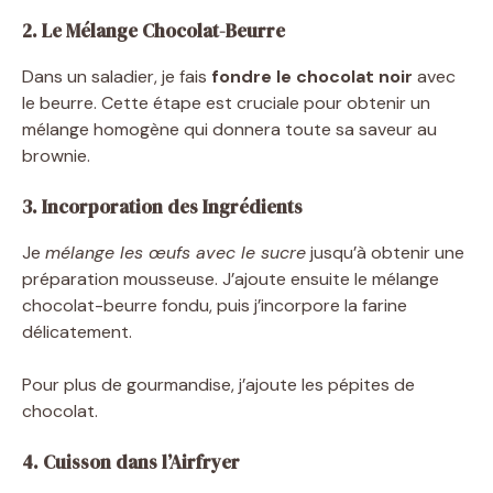
y
2. Le Mélange Chocolat-Beurre
Dans un saladier, je fais
fondre le chocolat noir
avec
V
le beurre. Cette étape est cruciale pour obtenir un
mélange homogène qui donnera toute sa saveur au
brownie.
i
3. Incorporation des Ingrédients
d
Je
mélange les œufs avec le sucre
jusqu’à obtenir une
préparation mousseuse. J’ajoute ensuite le mélange
e
chocolat-beurre fondu, puis j’incorpore la farine
délicatement.
o
Pour plus de gourmandise, j’ajoute les pépites de
chocolat.
4. Cuisson dans l’Airfryer