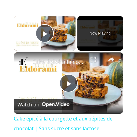
×
Now Playing
Play Video
×
Cake épicé à la courgette et aux pépites de chocolat | Sans sucre et sans lactose
P
Watch on
l
Cake épicé à la courgette et aux pépites de
a
chocolat | Sans sucre et sans lactose