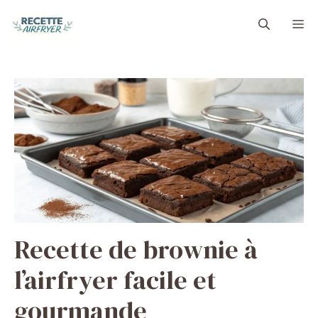
Aller
M
au
contenu
Recette de brownie à
l’airfryer facile et
gourmande