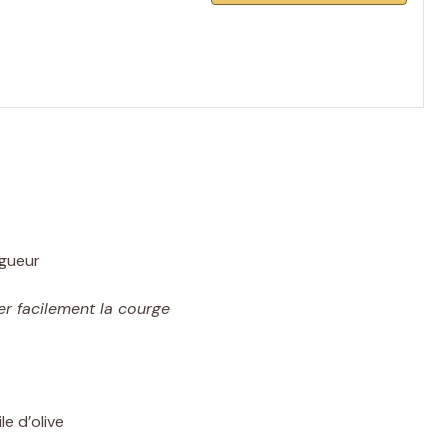
ngueur
der facilement la courge
e d’olive