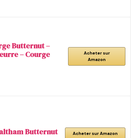
rge Butternut –
eurre – Courge
Acheter sur
Amazon
altham Butternut
Acheter sur Amazon