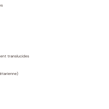
es
nent translucides
gétarienne)