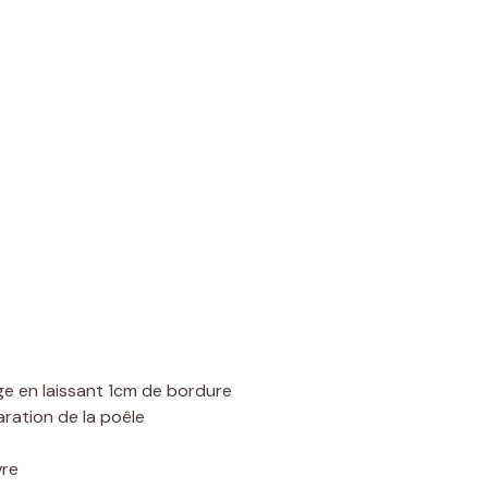
rge en laissant 1cm de bordure
aration de la poêle
vre