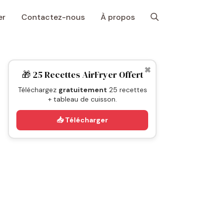
er
Contactez-nous
À propos
✖
🎁 25 Recettes AirFryer Offert
Téléchargez
gratuitement
25 recettes
+ tableau de cuisson.
📥 Télécharger