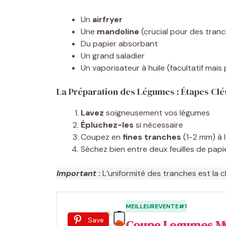
Un
airfryer
Une
mandoline
(crucial pour des tran
Du papier absorbant
Un grand saladier
Un vaporisateur à huile (facultatif mais
La Préparation des Légumes : Étapes Clé
Lavez
soigneusement vos légumes
Épluchez-les
si nécessaire
Coupez en
fines tranches
(1-2 mm) à l
Séchez bien entre deux feuilles de pap
Important
:
L’uniformité des tranches est la c
MEILLEUREVENTE#1
Save
Coupe Legumes Mu