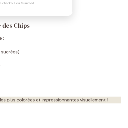
e checkout via Gumroad
 des Chips
 :
 sucrées)
)
les plus colorées et impressionnantes visuellement !