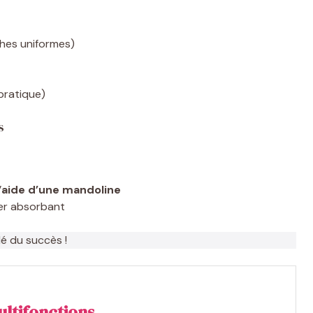
ches uniformes)
 pratique)
s
’
aide d’une mandoline
ier absorbant
lé du succès !
ltifonctions,