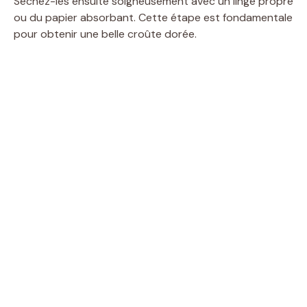
Séchez-les ensuite soigneusement avec un linge propre
ou du papier absorbant. Cette étape est fondamentale
d
pour obtenir une belle croûte dorée.
e
o