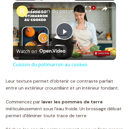
×
Cuisson du potimarron au cookeo
P
Watch on
l
Cuisson du potimarron au cookeo
a
Leur texture permet d’obtenir ce contraste parfait
entre un extérieur croustillant et un intérieur fondant.
y
Commencez par
laver les pommes de terre
V
méticuleusement sous l’eau froide. Un brossage délicat
permet d’éliminer toute trace de terre.
i