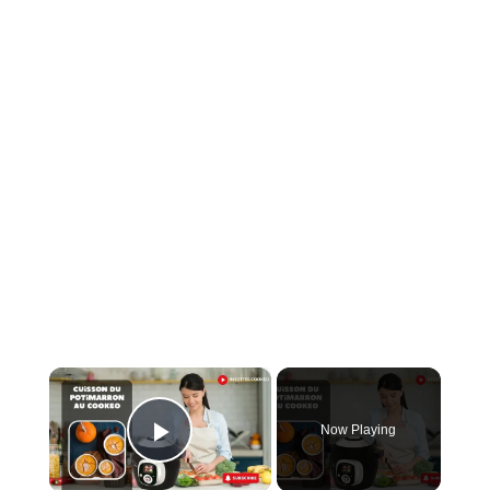
×
Now Playing
Play Video