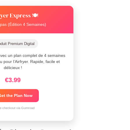
ryer Express 🍽️
pas (Édition 4 Semaines)
duit Premium Digital
 avec un plan complet de 4 semaines
pour l’Airfryer. Rapide, facile et
délicieux !
€3.99
Get the Plan Now
e checkout via Gumroad