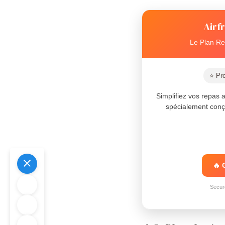
Airf
Le Plan Re
⭐ Pro
Simplifiez vos repas
spécialement conçu 
🔥 
Secur