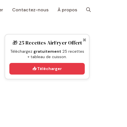
er
Contactez-nous
À propos
✖
🎁 25 Recettes AirFryer Offert
Téléchargez
gratuitement
25 recettes
+ tableau de cuisson.
📥 Télécharger