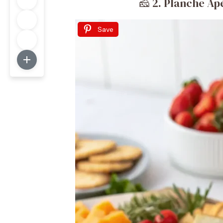
🧀 2. Planche A
Save