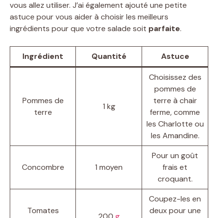
vous allez utiliser. J’ai également ajouté une petite
V
astuce pour vous aider à choisir les meilleurs
ingrédients pour que votre salade soit
parfaite
.
i
Ingrédient
Quantité
Astuce
d
Choisissez des
pommes de
Pommes de
terre à chair
e
1 kg
terre
ferme, comme
les Charlotte ou
o
les Amandine.
Pour un goût
Concombre
1 moyen
frais et
croquant.
Coupez-les en
Tomates
deux pour une
200
g