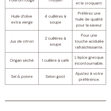
Poivron rouge
1 moyen
et le croquant.
Préférez une
Huile d’olive
4 cuillères à
huile de qualité
extra vierge
soupe
pour la saveur.
Pour une
2 cuillères à
Jus de citron
touche acidulée
soupe
rafraîchissante.
L’épice grecque
Origan séché
1 cuillère à café
incontournable.
Ajustez à votre
Sel & poivre
Selon goût
préférence.