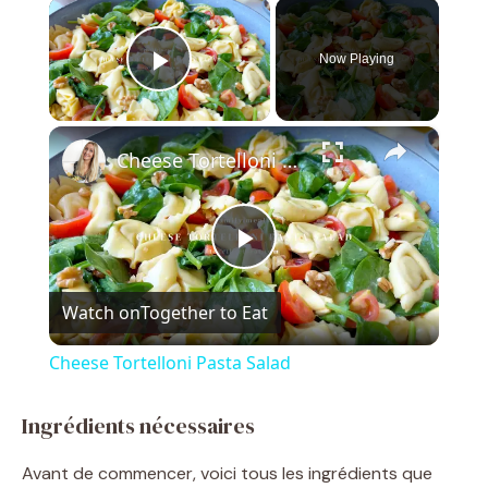
×
Now Playing
Play Video
×
Cheese Tortelloni Pasta Salad
P
Watch on
Together to Eat
l
Cheese Tortelloni Pasta Salad
a
Ingrédients nécessaires
y
Avant de commencer, voici tous les ingrédients que