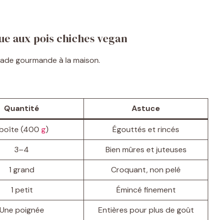
ue aux pois chiches vegan
alade gourmande à la maison.
Quantité
Astuce
 boîte (400
g
)
Égouttés et rincés
3–4
Bien mûres et juteuses
1 grand
Croquant, non pelé
1 petit
Émincé finement
Une poignée
Entières pour plus de goût