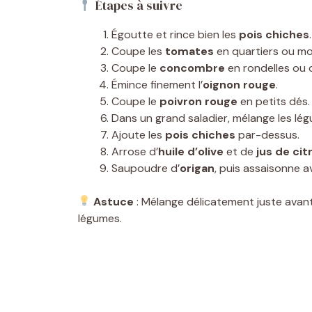
Étapes à suivre
Égoutte et rince bien les
pois chiches
.
Coupe les
tomates
en quartiers ou m
Coupe le
concombre
en rondelles ou 
Émince finement l’
oignon rouge
.
Coupe le
poivron rouge
en petits dés.
Dans un grand saladier, mélange les légu
Ajoute les
pois chiches
par-dessus.
Arrose d’
huile d’olive
et de
jus de cit
Saupoudre d’
origan
, puis assaisonne a
Astuce
: Mélange délicatement juste avant 
légumes.