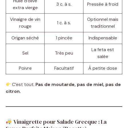
Huile d’olive
3 c. à s.
Pressée à froid
extra vierge
Vinaigre de vin
Optionnel mais
1 c. à s.
rouge
traditionnel
Origan séché
1 pincée
Indispensable
La feta est
Sel
Très peu
salée
Poivre
Facultatif
À petite dose
C’est tout.
Pas de moutarde, pas de miel, pas de
citron.
Vinaigrette pour Salade Grecque : La