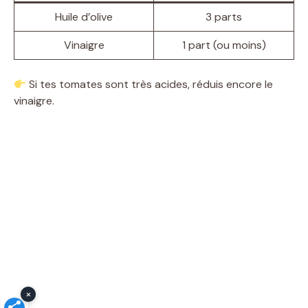
Huile d’olive
3 parts
i
Vinaigre
1 part (ou moins)
d
Si tes tomates sont très acides, réduis encore le
vinaigre.
e
o
×