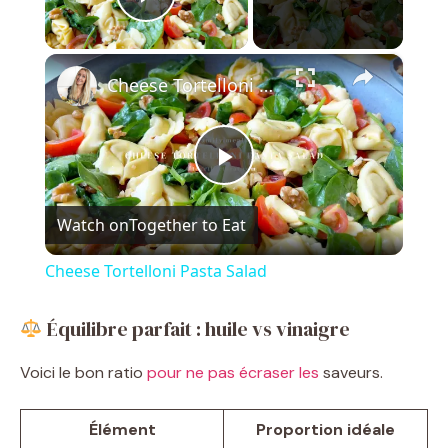
Play Video
×
Cheese Tortelloni Pasta Salad
P
Watch on
Together to Eat
l
Cheese Tortelloni Pasta Salad
a
Équilibre parfait : huile vs vinaigre
y
Voici le bon ratio
pour ne pas écraser les
saveurs.
V
Élément
Proportion idéale