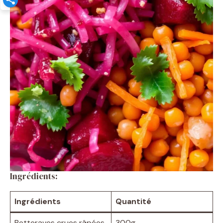
Ingrédients:
Ingrédients
Quantité
Betteraves crues râpées
300g