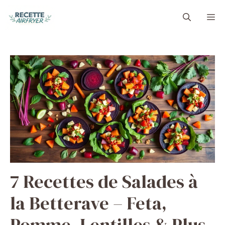
Aller
M
au
contenu
7 Recettes de Salades à
la Betterave – Feta,
Pomme, Lentilles & Plus