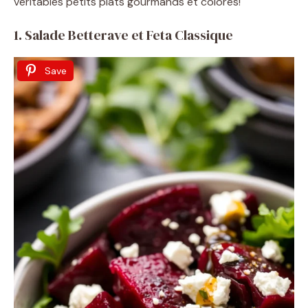
V
véritables petits plats gourmands et colorés!
1. Salade Betterave et Feta Classique
i
Save
d
e
o