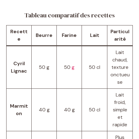
Tableau comparatif des recettes
Recett
Particul
Beurre
Farine
Lait
e
arité
Lait
chaud,
Cyril
50 g
50
g
50 cl
texture
Lignac
onctueu
se
Lait
froid,
Marmit
40 g
40 g
50 cl
simple
on
et
rapide
Plus