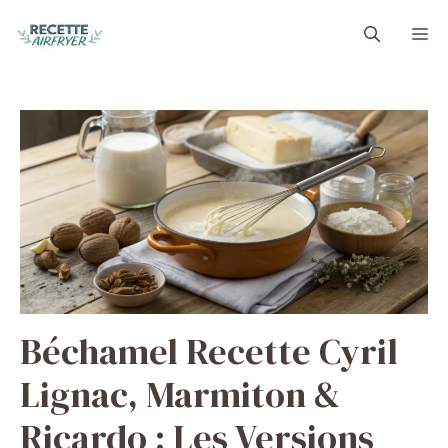
Aller
M
au
contenu
Béchamel Recette Cyril
Lignac, Marmiton &
Ricardo : Les Versions