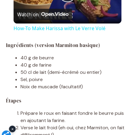
P
Watch on
l
How-To Make Harissa with Le Verre Volé
a
Ingrédients (version Marmiton basique)
y
40 g de beurre
40 g de farine
V
50 cl de lait (demi-écrémé ou entier)
Sel, poivre
Noix de muscade (facultatif)
i
Étapes
d
Prépare le roux en faisant fondre le beurre puis
en ajoutant la farine.
e
Verse le lait froid (eh oui, chez Marmiton, on fait
×
différemment !).