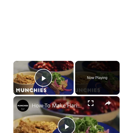
×
Now Playing
Play Video
×
How-To Make Harissa with Le Verre Volé