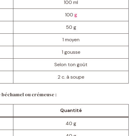
100 ml
100
g
50 g
1 moyen
1 gousse
Selon ton goût
2 c. à soupe
e béchamel ou crémeuse :
Quantité
40 g
40 g