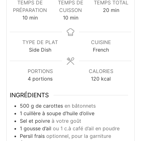
TEMPS DE
TEMPS DE
TEMPS TOTAL
minutes
PRÉPARATION
CUISSON
20
min
minutes
minutes
10
min
10
min
TYPE DE PLAT
CUISINE
Side Dish
French
PORTIONS
CALORIES
4
portions
120
kcal
INGRÉDIENTS
500
g
de carottes
en bâtonnets
1
cuillère à soupe
d’huile d’olive
Sel et poivre
à votre goût
1
gousse
d’ail
ou 1 c.à café d’ail en poudre
Persil frais
optionnel, pour la garniture