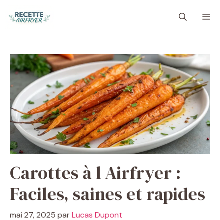
Aller
M
au
contenu
Carottes à l Airfryer :
Faciles, saines et rapides
mai 27, 2025
par
Lucas Dupont