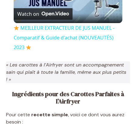
P
Watch on
l
MEILLEUR EXTRACTEUR DE JUS MANUEL -
a
Comparatif & Guide d'achat (NOUVEAUTÉS)
2023
y
« Les carottes à l’Airfryer sont un accompagnement
V
sain qui plaît à toute la famille, même aux plus petits
! »
i
Ingrédients pour des Carottes Parfaites à
l’Airfryer
d
Pour cette
recette simple
, voici ce dont vous aurez
besoin :
e