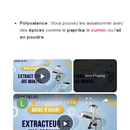
Polyvalence
: Vous pouvez les assaisonner avec
des
épices
comme le
paprika
, le
cumin
, ou l’
ail
en poudre
.
×
Now Playing
Play Video
×
MEILLEUR EXTRACTEUR DE JUS MANUEL - Comparatif & Guide d'achat (NOUVEAUTÉS) 2023