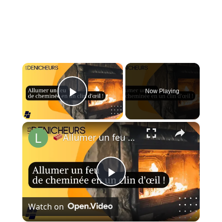
×
Now Playing
Play Video
×
Allumer un feu de cheminée en un clin d'œil : découvrez notre astuce infaillible !
P
Watch on
l