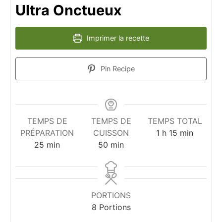
Ultra Onctueux
Imprimer la recette
Pin Recipe
TEMPS DE
TEMPS DE
TEMPS TOTAL
heure
minutes
PRÉPARATION
CUISSON
1
h
15
min
minutes
minutes
25
min
50
min
PORTIONS
8
Portions