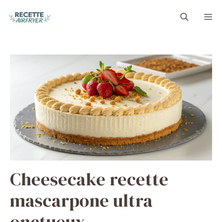
Aller
M
au
contenu
Cheesecake recette
mascarpone ultra
onctueux