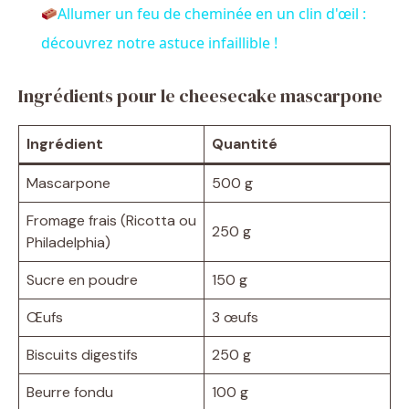
Allumer un feu de cheminée en un clin d'œil :
a
découvrez notre astuce infaillible !
y
Ingrédients pour le cheesecake mascarpone
Ingrédient
Quantité
V
Mascarpone
500 g
i
Fromage frais (Ricotta ou
250 g
Philadelphia)
d
Sucre en poudre
150 g
e
Œufs
3 œufs
Biscuits digestifs
250 g
o
Beurre fondu
100 g