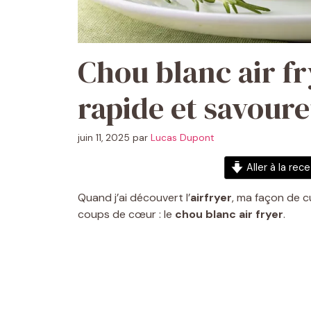
Chou blanc air fry
rapide et savour
juin 11, 2025
par
Lucas Dupont
Aller à la rec
Quand j’ai découvert l’
airfryer
, ma façon de c
coups de cœur : le
chou blanc air fryer
.