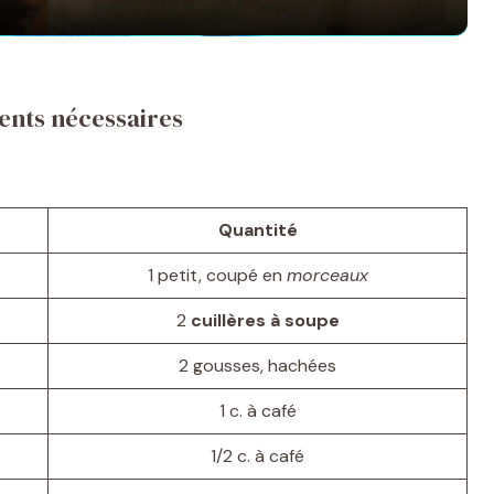
y
V
ents nécessaires
i
d
Quantité
1 petit, coupé en
morceaux
e
2
cuillères à soupe
o
2 gousses, hachées
1 c. à café
1/2 c. à café