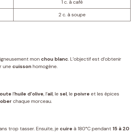
1 c. à café
2 c. à soupe
oigneusement mon
chou blanc
. L’objectif est d’obtenir
er une
cuisson
homogène.
joute
l’
huile d’olive
, l’
ail
, le
sel
, le
poivre
et les épices
rober
chaque morceau.
sans trop tasser. Ensuite, je
cuire
à 180°C pendant
15 à 20