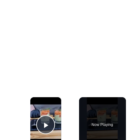
×
Now Playing
Play Video