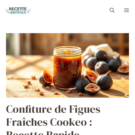
Aller
M
au
contenu
Confiture de Figues
Fraîches Cookeo :
Recette Rapide