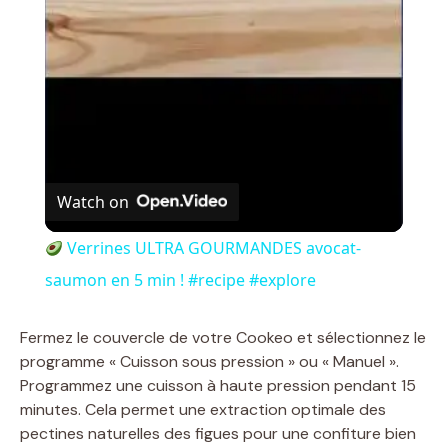
l
a
y
V
Watch on
i
Verrines ULTRA GOURMANDES avocat-
saumon en 5 min ! #recipe #explore
d
Fermez le couvercle de votre Cookeo et sélectionnez le
e
programme « Cuisson sous pression » ou « Manuel ».
Programmez une cuisson à haute pression pendant 15
minutes. Cela permet une extraction optimale des
o
pectines naturelles des figues pour une confiture bien