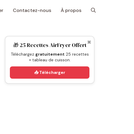
er
Contactez-nous
À propos
✖
🎁 25 Recettes AirFryer Offert
Téléchargez
gratuitement
25 recettes
+ tableau de cuisson.
📥 Télécharger