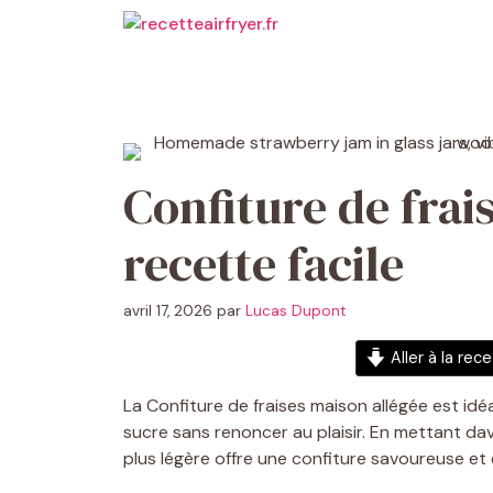
Aller
au
contenu
Confiture de frai
recette facile
avril 17, 2026
par
Lucas Dupont
Aller à la rec
La Confiture de fraises maison allégée est id
sucre sans renoncer au plaisir. En mettant dav
plus légère offre une confiture savoureuse et 