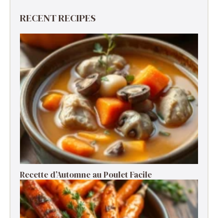
i
RECENT RECIPES
d
e
o
Recette d’Automne au Poulet Facile