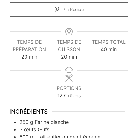
Pin Recipe
TEMPS DE
TEMPS DE
TEMPS TOTAL
minutes
PRÉPARATION
CUISSON
40
min
minutes
minutes
20
min
20
min
PORTIONS
12
Crêpes
INGRÉDIENTS
250
g
Farine blanche
3
œufs
Œufs
500
ml
Lait entier ou demi-écrémé