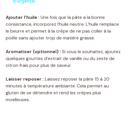
a
d’urgence
y
Ajouter l’huile :
Une fois que la pâte a la bonne
consistance, incorporez l’huile neutre. L’huile remplace
le beurre et permet à la crêpe de ne pas coller à la
V
poêle sans ajouter trop de matière grasse.
i
Aromatiser (optionnel) :
Si vous le souhaitez, ajoutez
quelques gouttes d’extrait de vanille ou du zeste de
citron frais pour plus de saveur.
d
Laisser reposer :
Laissez reposer la pâte 15 à 20
e
minutes à température ambiante. Cela permet au
gluten de se détendre et rend les crêpes plus
moelleuses.
o