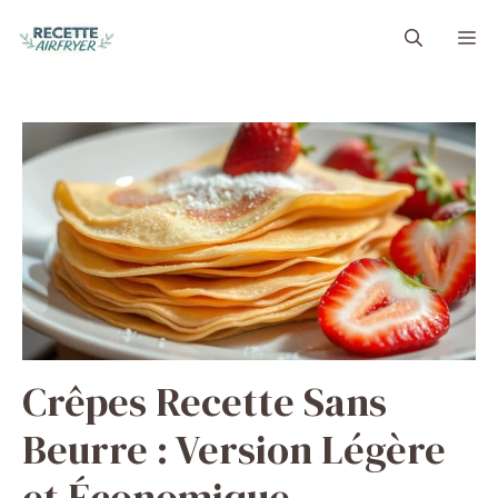
Aller
M
au
contenu
Crêpes Recette Sans
Beurre : Version Légère
et Économique