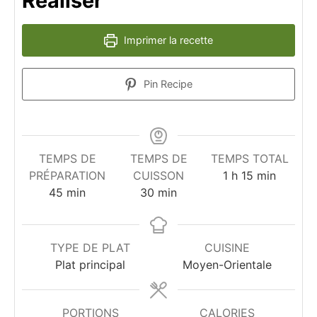
Réaliser
Imprimer la recette
Pin Recipe
TEMPS DE
TEMPS DE
TEMPS TOTAL
heure
minutes
PRÉPARATION
CUISSON
1
h
15
min
minutes
minutes
45
min
30
min
TYPE DE PLAT
CUISINE
Plat principal
Moyen-Orientale
PORTIONS
CALORIES