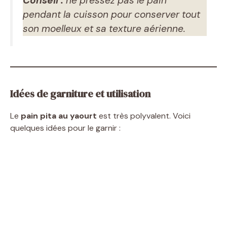
Conseil :
ne pressez pas le pain
pendant la cuisson pour conserver tout
o
son moelleux et sa texture aérienne.
Idées de garniture et utilisation
Le
pain pita au yaourt
est très polyvalent. Voici
quelques idées pour le garnir :