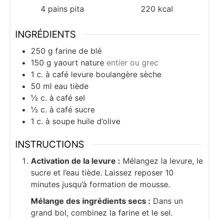
4
pains pita
220
kcal
INGRÉDIENTS
250
g
farine de blé
150
g
yaourt nature
entier ou grec
1
c.
à café levure boulangère sèche
50
ml
eau tiède
½
c.
à café sel
½
c.
à café sucre
1
c.
à soupe huile d’olive
INSTRUCTIONS
Activation de la levure :
Mélangez la levure, le
sucre et l’eau tiède. Laissez reposer 10
minutes jusqu’à formation de mousse.
Mélange des ingrédients secs :
Dans un
grand bol, combinez la farine et le sel.