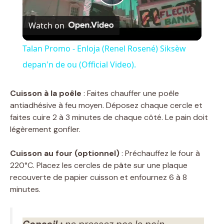
P
Watch on
l
Talan Promo - Enloja (Renel Rosené) Siksèw
a
depan'n de ou (Official Video).
y
Cuisson à la poêle
: Faites chauffer une poêle
antiadhésive à feu moyen. Déposez chaque cercle et
faites cuire 2 à 3 minutes de chaque côté. Le pain doit
V
légèrement gonfler.
i
Cuisson au four (optionnel)
: Préchauffez le four à
220°C. Placez les cercles de pâte sur une plaque
recouverte de papier cuisson et enfournez 6 à 8
d
minutes.
e