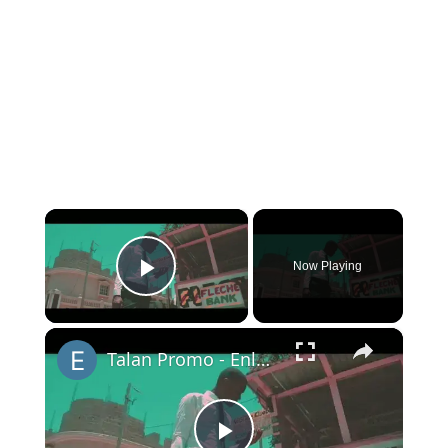
×
Now Playing
Play Video
×
Talan Promo - Enloja (Renel Rosené) Siksèw depan'n de ou (Official Video).