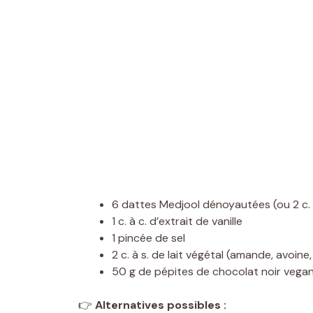
6 dattes Medjool dénoyautées (ou 2 c. à
1 c. à c. d’extrait de vanille
1 pincée de sel
2 c. à s. de lait végétal (amande, avoine
50 g de pépites de chocolat noir vega
👉
Alternatives possibles :