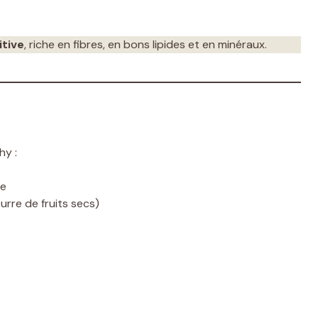
itive
, riche en fibres, en bons lipides et en minéraux.
hy :
ne
rre de fruits secs)