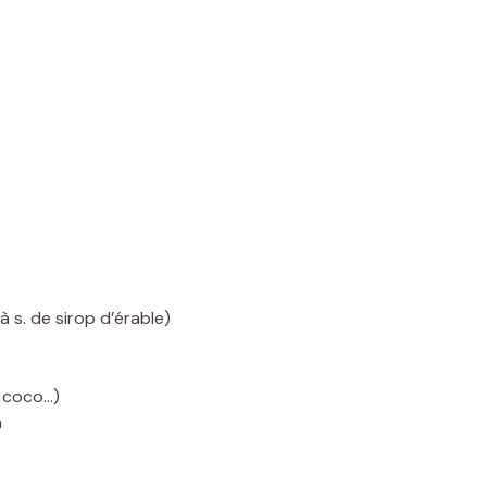
 s. de sirop d’érable)
, coco…)
n