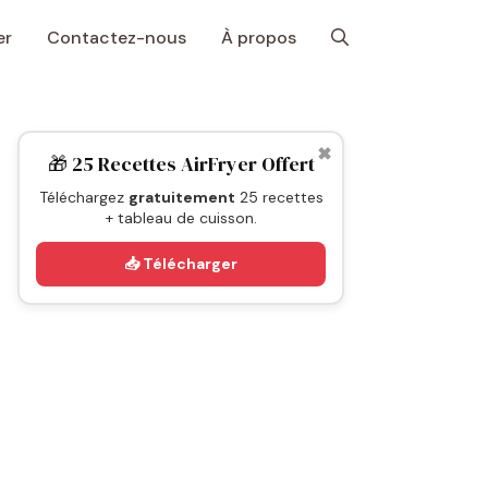
er
Contactez-nous
À propos
✖
🎁 25 Recettes AirFryer Offert
Téléchargez
gratuitement
25 recettes
+ tableau de cuisson.
📥 Télécharger