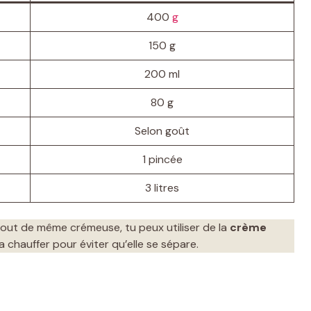
400
g
150 g
200 ml
80 g
Selon goût
1 pincée
3 litres
tout de même crémeuse, tu peux utiliser de la
crème
a chauffer pour éviter qu’elle se sépare.