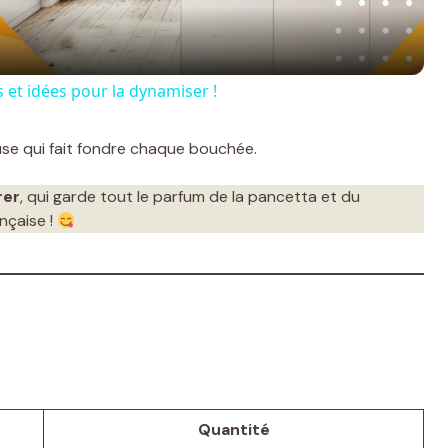
a
y
 et idées pour la dynamiser !
V
se qui fait fondre chaque bouchée.
i
rer
, qui garde tout le parfum de la pancetta et du
nçaise !
d
e
o
Quantité