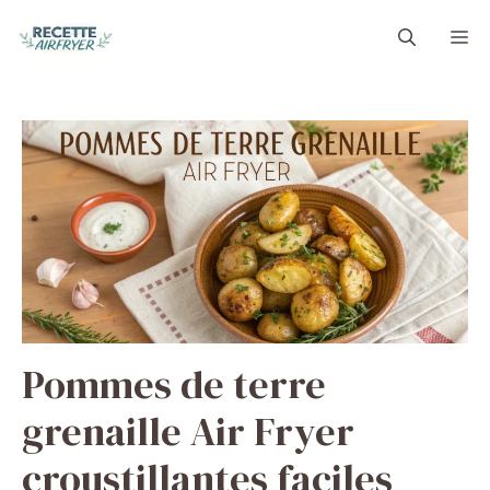
Aller
M
au
contenu
Pommes de terre
grenaille Air Fryer
croustillantes faciles