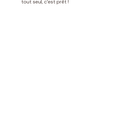
tout seul, c’est prêt !
i
d
e
o