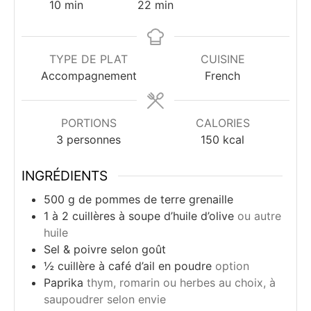
minutes
minutes
10
min
22
min
TYPE DE PLAT
CUISINE
Accompagnement
French
PORTIONS
CALORIES
3
personnes
150
kcal
INGRÉDIENTS
500
g
de pommes de terre grenaille
1
à 2 cuillères à soupe d’huile d’olive
ou autre
huile
Sel & poivre selon goût
½
cuillère à café
d’ail en poudre
option
Paprika
thym, romarin ou herbes au choix, à
saupoudrer selon envie