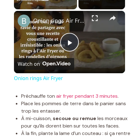
Play Video
×
Onion rings Air Fryer
P
Watch on
l
Onion rings Air Fryer
a
Préchauffe ton
air fryer pendant 3 minutes
.
Place les pommes de terre dans le panier sans
y
trop les entasser.
À mi-cuisson,
secoue ou remue
les morceaux
V
pour qu’ils dorent bien sur toutes les faces.
À la fin, plante la lame d’un couteau : si ça rentre