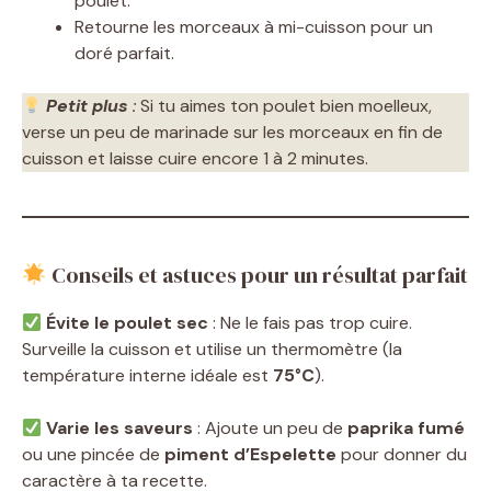
poulet.
V
Retourne les morceaux à mi-cuisson pour un
doré parfait.
i
Petit plus
:
Si tu aimes ton poulet bien moelleux,
verse un peu de marinade sur les morceaux en fin de
d
cuisson et laisse cuire encore 1 à 2 minutes.
e
Conseils et astuces pour un résultat parfait
o
Évite le poulet sec
: Ne le fais pas trop cuire.
Surveille la cuisson et utilise un thermomètre (la
température interne idéale est
75°C
).
Varie les saveurs
: Ajoute un peu de
paprika fumé
ou une pincée de
piment d’Espelette
pour donner du
caractère à ta recette.