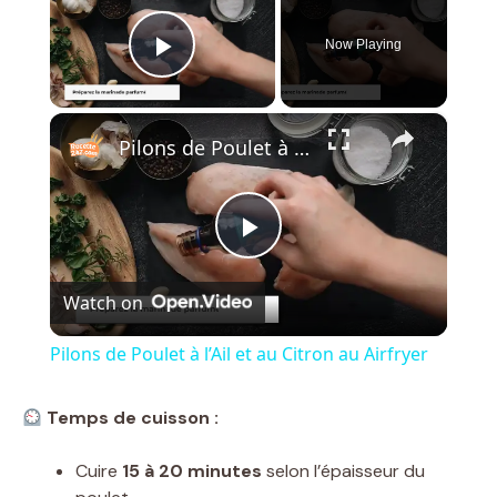
Now Playing
Play Video
×
Pilons de Poulet à l’Ail et au Citron au Airfryer
P
Watch on
l
Pilons de Poulet à l’Ail et au Citron au Airfryer
a
Temps de cuisson :
y
Cuire
15 à 20 minutes
selon l’épaisseur du