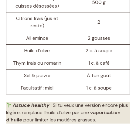
500 g
cuisses désossées)
Citrons frais (jus et
2
zeste)
Ail émincé
2 gousses
Huile d’olive
2 c. à soupe
Thym frais ou romarin
1 c. à café
Sel & poivre
À ton goût
Facultatif : miel
1 c. à soupe
Astuce healthy
: Si tu veux une version encore plus
légère, remplace l’huile d’olive par une
vaporisation
d’huile
pour limiter les matières grasses.