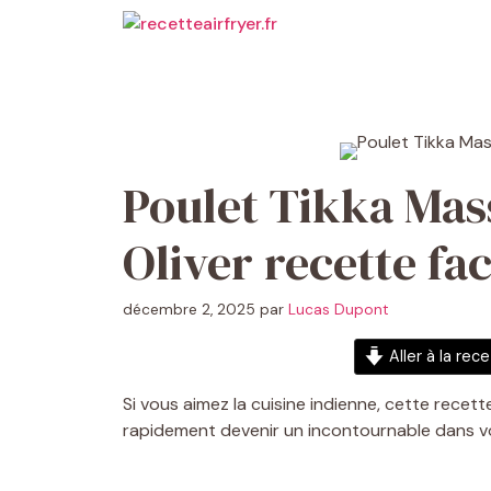
Aller
au
contenu
Poulet Tikka Mas
Oliver recette fac
décembre 2, 2025
par
Lucas Dupont
Aller à la rec
Si vous aimez la cuisine indienne, cette recet
rapidement devenir un incontournable dans vo