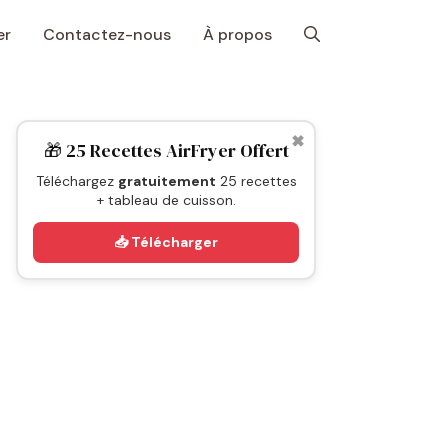
er
Contactez-nous
À propos
✖
🎁 25 Recettes AirFryer Offert
Téléchargez
gratuitement
25 recettes
+ tableau de cuisson.
📥 Télécharger