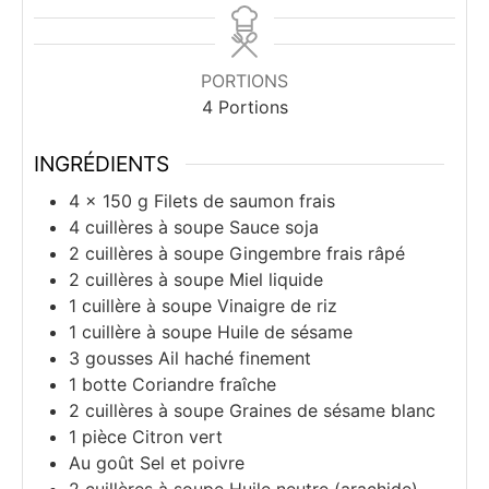
PORTIONS
4
Portions
INGRÉDIENTS
4
× 150 g
Filets de saumon frais
4
cuillères à soupe
Sauce soja
2
cuillères à soupe
Gingembre frais râpé
2
cuillères à soupe
Miel liquide
1
cuillère à soupe
Vinaigre de riz
1
cuillère à soupe
Huile de sésame
3
gousses
Ail haché finement
1
botte
Coriandre fraîche
2
cuillères à soupe
Graines de sésame blanc
1
pièce
Citron vert
Au
goût
Sel et poivre
2
cuillères à soupe
Huile neutre (arachide)