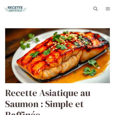
Aller
M
au
contenu
Recette Asiatique au
Saumon : Simple et
Raffinée