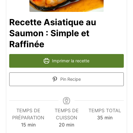
Recette Asiatique au
Saumon : Simple et
Raffinée
Imprimer la recette
Pin Recipe
TEMPS DE
TEMPS DE
TEMPS TOTAL
minutes
PRÉPARATION
CUISSON
35
min
minutes
minutes
15
min
20
min