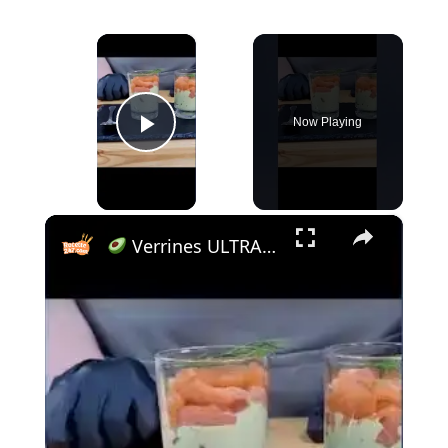
×
Now Playing
Play Video
×
Verrines ULTRA GOURMANDES avocat-saumon en 5 min ! #recipe #explore