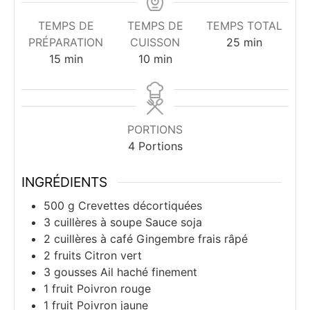
TEMPS DE
TEMPS DE
TEMPS TOTAL
minutes
PRÉPARATION
CUISSON
25
min
minutes
minutes
15
min
10
min
PORTIONS
4
Portions
INGRÉDIENTS
500
g
Crevettes décortiquées
3
cuillères à soupe
Sauce soja
2
cuillères à café
Gingembre frais râpé
2
fruits
Citron vert
3
gousses
Ail haché finement
1
fruit
Poivron rouge
1
fruit
Poivron jaune