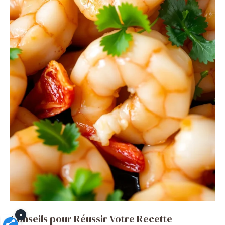
×
Conseils pour Réussir Votre Recette