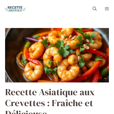
Aller
M
au
contenu
Recette Asiatique aux
Crevettes : Fraîche et
Délicieuse