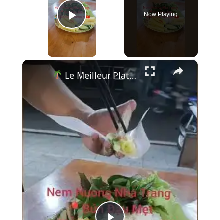
Now Playing
Play Video
×
Le Meilleur Plat à 2€ de Phu Quoc ? Nem Nướng à Rouler Soi-même !