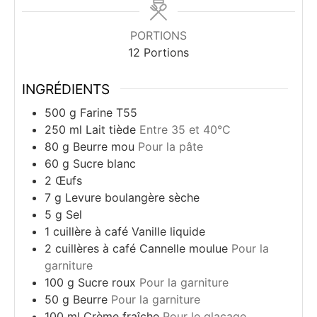
PORTIONS
12
Portions
INGRÉDIENTS
500
g
Farine T55
250
ml
Lait tiède
Entre 35 et 40°C
80
g
Beurre mou
Pour la pâte
60
g
Sucre blanc
2
Œufs
7
g
Levure boulangère sèche
5
g
Sel
1
cuillère à café
Vanille liquide
2
cuillères à café
Cannelle moulue
Pour la
garniture
100
g
Sucre roux
Pour la garniture
50
g
Beurre
Pour la garniture
100
ml
Crème fraîche
Pour le glaçage