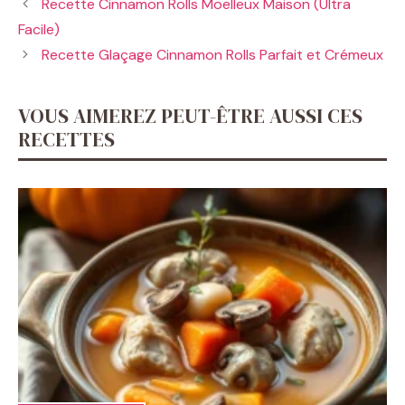
Recette Cinnamon Rolls Moelleux Maison (Ultra
Facile)
Recette Glaçage Cinnamon Rolls Parfait et Crémeux
VOUS AIMEREZ PEUT-ÊTRE AUSSI CES
RECETTES