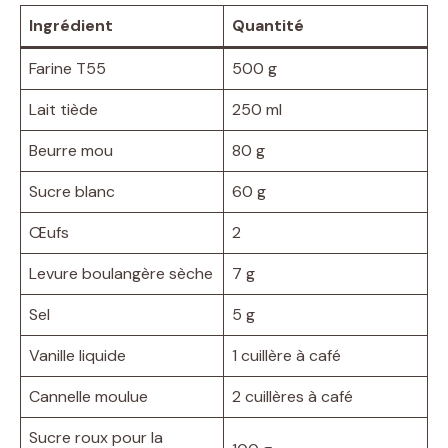
Ingrédient
Quantité
Farine T55
500 g
Lait tiède
250 ml
Beurre mou
80 g
Sucre blanc
60 g
Œufs
2
Levure boulangère sèche
7 g
Sel
5 g
Vanille liquide
1 cuillère à café
Cannelle moulue
2 cuillères à café
Sucre roux pour la