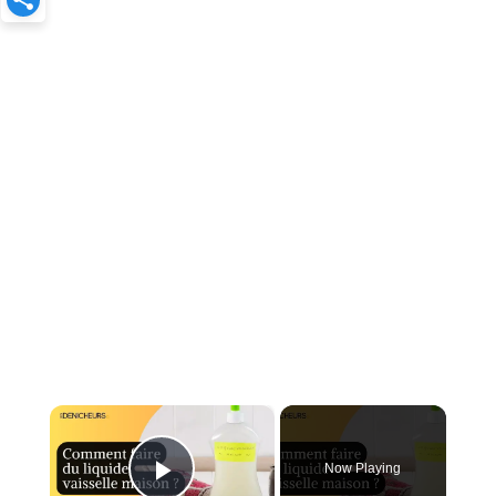
×
Now Playing