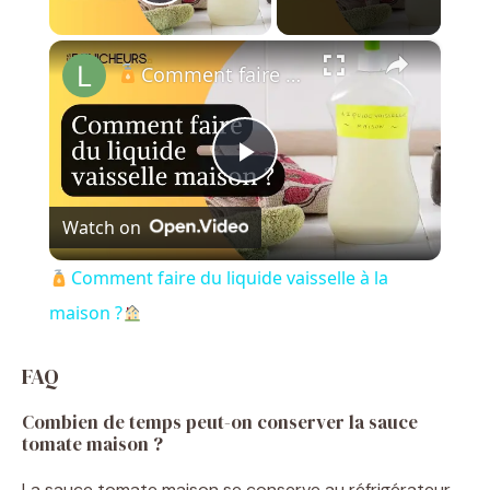
Play Video
×
Comment faire du liquide vaisselle à la maison ?
P
Watch on
l
Comment faire du liquide vaisselle à la
a
maison ?
y
FAQ
Combien de temps peut-on conserver la sauce
V
tomate maison ?
La sauce tomate maison se conserve au réfrigérateur