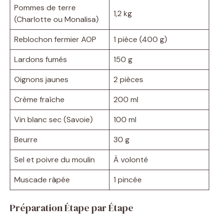
Pommes de terre
1,2 kg
(Charlotte ou Monalisa)
Reblochon fermier AOP
1 pièce (400 g)
Lardons fumés
150 g
Oignons jaunes
2 pièces
Crème fraîche
200 ml
Vin blanc sec (Savoie)
100 ml
Beurre
30 g
Sel et poivre du moulin
À volonté
Muscade râpée
1 pincée
Préparation Étape par Étape