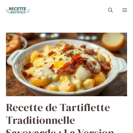
Aller
M
au
contenu
Recette de Tartiflette
Traditionnelle
Savoyarde : La Version