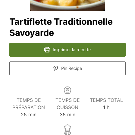
Tartiflette Traditionnelle
Savoyarde
Imprimer la recette
Pin Recipe
TEMPS DE
TEMPS DE
TEMPS TOTAL
heure
PRÉPARATION
CUISSON
1
h
minutes
minutes
25
min
35
min