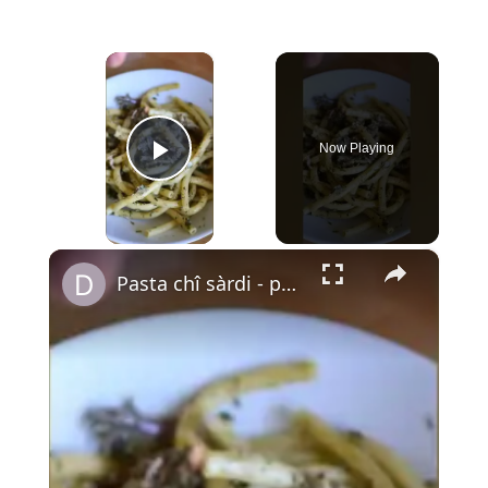
×
Now Playing
Play Video
×
Pasta chî sàrdi - pâtes aux sardines