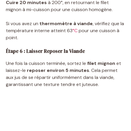
Cuire 20 minutes
à 200°, en retournant le filet
V
mignon à mi-cuisson pour une cuisson homogène.
Si vous avez un
thermomètre à viande
, vérifiez que la
i
température interne atteint 63
°C
pour une cuisson à
point.
d
Étape 6 : Laisser Reposer la Viande
e
Une fois la cuisson terminée, sortez le
filet mignon
et
laissez-le
reposer environ 5 minutes
. Cela permet
o
aux jus de se répartir uniformément dans la viande,
garantissant une texture tendre et juteuse.