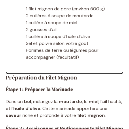
1 filet mignon de porc (environ 500 g)
2 cuillères à soupe de moutarde
1 cuillère à soupe de miel
2 gousses d’ail
1 cuillère à soupe d’huile d’olive
Sel et poivre selon votre goût
Pommes de terre ou légumes pour
accompagner (facultatif)
Préparation du Filet Mignon
Étape 1 : Préparer la Marinade
Dans un
bol
, mélangez la
moutarde
, le
miel
, l’
ail
haché,
et l’
huile d’olive
. Cette marinade apportera une
saveur
riche et profonde à votre
filet mignon
.
Étape 2 : Assaisonner et Badigeonner le Filet Mignon