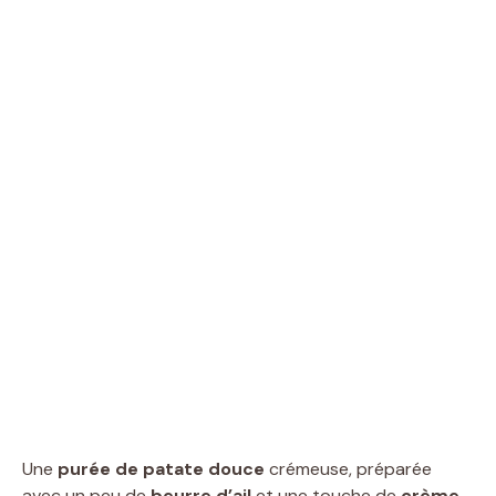
Une
purée de patate douce
crémeuse, préparée
avec un peu de
beurre d’ail
et une touche de
crème