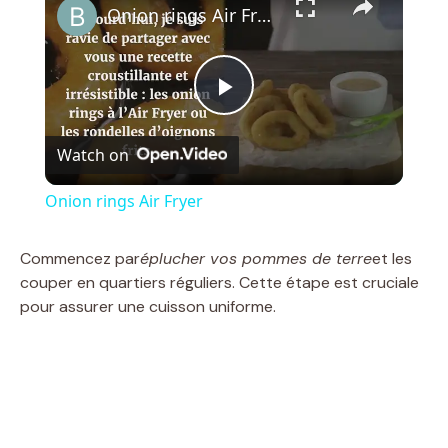
Onion rings Air Fryer
P
Watch on
l
Onion rings Air Fryer
a
Commencez par
éplucher vos pommes de terre
et les
couper en quartiers réguliers. Cette étape est cruciale
y
pour assurer une cuisson uniforme.
V
i