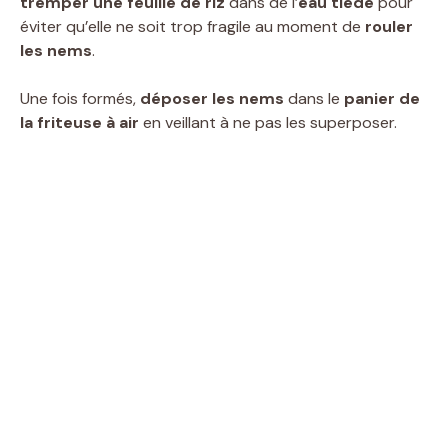
tremper une feuille de riz
dans de l’
eau tiède
pour
éviter qu’elle ne soit trop fragile au moment de
rouler
les nems
.
Une fois formés,
déposer les nems
dans le
panier de
la friteuse à air
en veillant à ne pas les superposer.