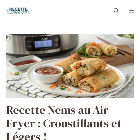
Aller
M
au
contenu
Recette Nems au Air
Fryer : Croustillants et
Légers !