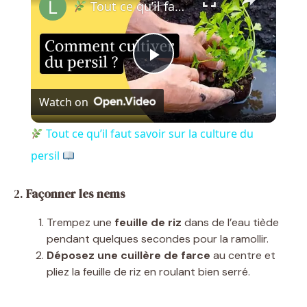
Tout ce qu’il faut savoir sur la culture du persil
P
Watch on
l
Tout ce qu’il faut savoir sur la culture du
a
persil
y
2.
Façonner les nems
Trempez une
feuille de riz
dans de l’eau tiède
V
pendant quelques secondes pour la ramollir.
Déposez une cuillère de farce
au centre et
pliez la feuille de riz en roulant bien serré.
i