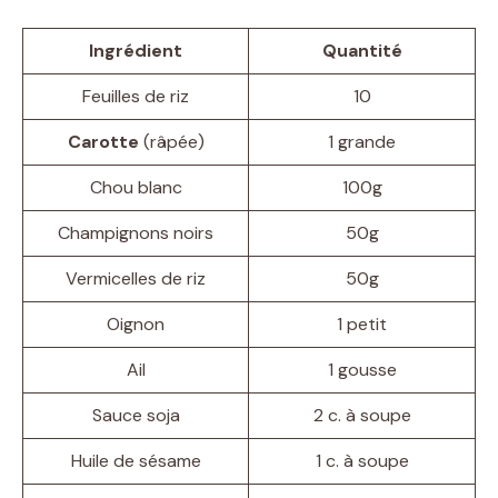
Ingrédient
Quantité
Feuilles de riz
10
Carotte
(râpée)
1 grande
Chou blanc
100g
Champignons noirs
50g
Vermicelles de riz
50g
Oignon
1 petit
Ail
1 gousse
Sauce soja
2 c. à soupe
Huile de sésame
1 c. à soupe