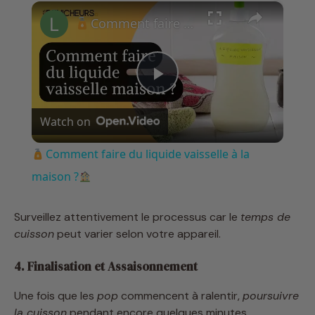
×
Unmute
Comment faire du liquide vaisselle à la maison ?
P
Watch on
l
Comment faire du liquide vaisselle à la
a
maison ?
y
Surveillez attentivement le processus car le
temps de
cuisson
peut varier selon votre appareil.
V
4. Finalisation et Assaisonnement
Une fois que les
pop
commencent à ralentir,
poursuivre
i
la cuisson
pendant encore quelques minutes.