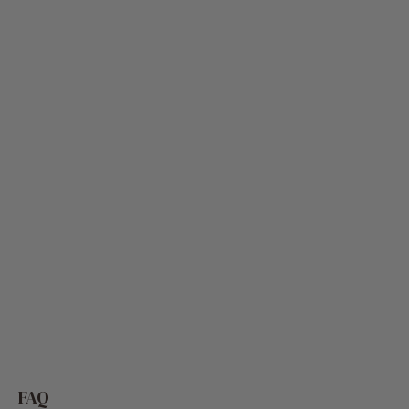
FAQ
Quel est le Temps de préparation total ?