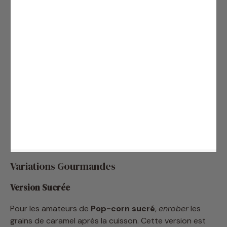
Variations Gourmandes
Version Sucrée
Pour les amateurs de
Pop-corn sucré
,
enrober
les
grains de caramel après la cuisson. Cette version est
particulièrement appréciée pour les moments
gourmands.