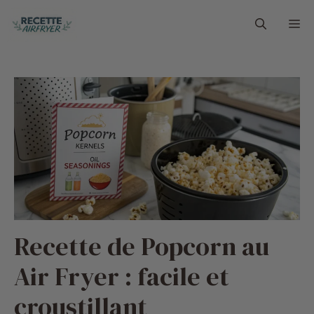
Aller
M
au
contenu
Recette de Popcorn au
Air Fryer : facile et
croustillant